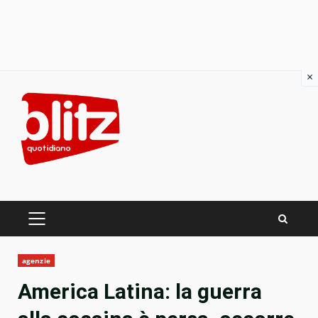
×
Skip
to
content
PRIMARY
MENU
agenzie
America Latina: la guerra