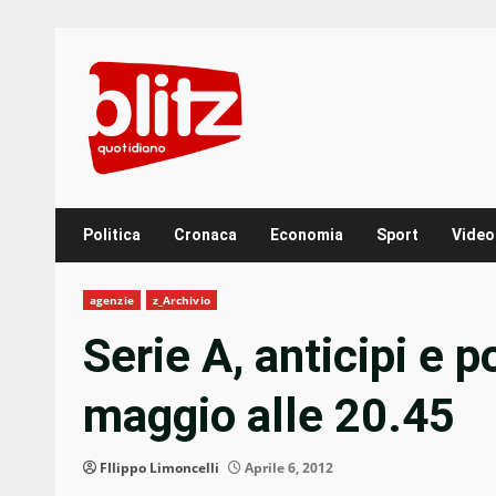
Skip
to
content
Politica
Cronaca
Economia
Sport
Video
agenzie
z_Archivio
Serie A, anticipi e p
maggio alle 20.45
FIlippo Limoncelli
Aprile 6, 2012