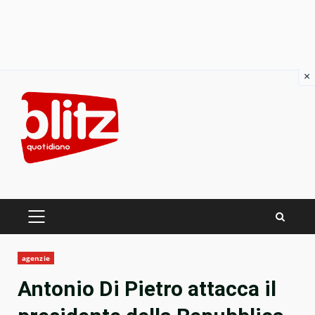
×
Skip
to
content
PRIMARY
MENU
agenzie
Antonio Di Pietro attacca il