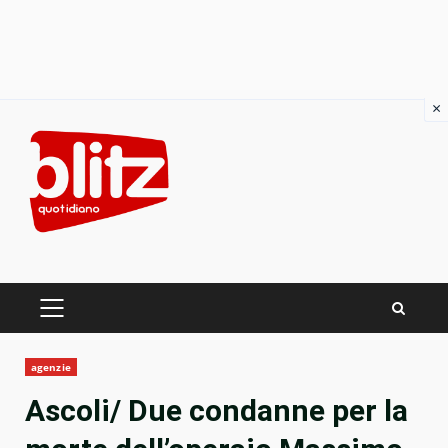
×
Skip
to
content
PRIMARY
MENU
agenzie
Ascoli/ Due condanne per la