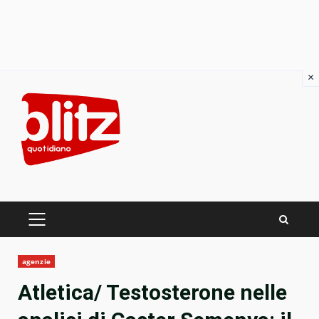
×
Skip
to
content
PRIMARY
MENU
agenzie
Atletica/ Testosterone nelle