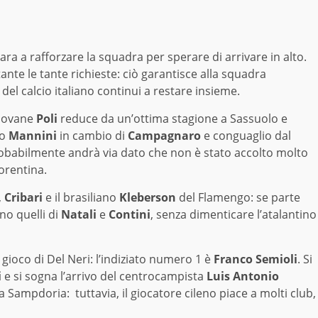
a a rafforzare la squadra per sperare di arrivare in alto.
nte le tante richieste: ciò garantisce alla squadra
del calcio italiano continui a restare insieme.
 giovane
Poli
reduce da un’ottima stagione a Sassuolo e
no
Mannini
in cambio di
Campagnaro
e conguaglio dal
babilmente andrà via dato che non è stato accolto molto
iorentina.
,
Cribari
e il brasiliano
Kleberson
del Flamengo: se parte
no quelli di
Natali
e
Contini
, senza dimenticare l’atalantino
 gioco di Del Neri: l’indiziato numero 1 è
Franco Semioli
. Si
i
e si sogna l’arrivo del centrocampista
Luis Antonio
a Sampdoria: tuttavia, il giocatore cileno piace a molti club,