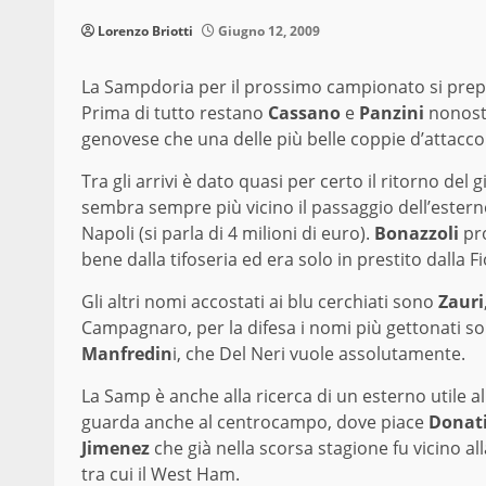
Lorenzo Briotti
Giugno 12, 2009
La Sampdoria per il prossimo campionato si prepar
Prima di tutto restano
Cassano
e
Panzini
nonosta
genovese che una delle più belle coppie d’attacco 
Tra gli arrivi è dato quasi per certo il ritorno del
sembra sempre più vicino il passaggio dell’ester
Napoli (si parla di 4 milioni di euro).
Bonazzoli
pro
bene dalla tifoseria ed era solo in prestito dalla F
Gli altri nomi accostati ai blu cerchiati sono
Zauri
Campagnaro, per la difesa i nomi più gettonati so
Manfredin
i, che Del Neri vuole assolutamente.
La Samp è anche alla ricerca di un esterno utile al
guarda anche al centrocampo, dove piace
Donat
Jimenez
che già nella scorsa stagione fu vicino all
tra cui il West Ham.