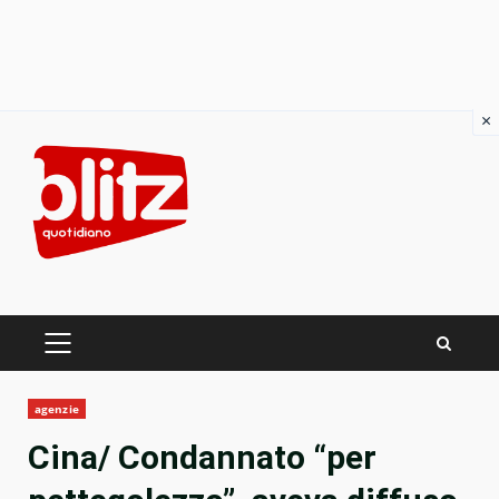
×
Skip
to
content
PRIMARY
MENU
agenzie
Cina/ Condannato “per