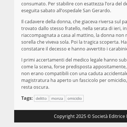
consumato. Per stabilire con esattezza l’ora del
eseguita sabato all’ospedale San Gerardo.
Il cadavere della donna, che giaceva riversa sul p
trovato dallo stesso fratello, nella serata di ieri,
riaccompagnata a casa al mattino, la donna non ri
sorella che viveva sola. Poi la tragica scoperta. 
constatare il decesso e hanno avvertito i carabinie
I primi accertamenti del medico legale hanno subi
come la scena, forse predisposta appositamente, a
non erano compatibili con una caduta accidentale
magistratura ha aperto un fascicolo per omicidio, 
resta oscura.
Tags:
delitto
monza
omicidio
Copyright 2025 © Società Editrice M