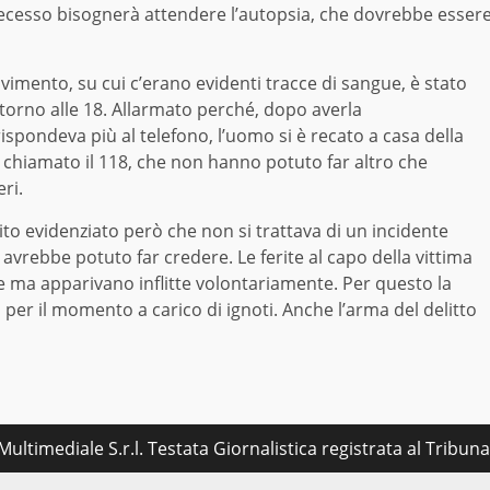
 decesso bisognerà attendere l’autopsia, che dovrebbe esser
avimento, su cui c’erano evidenti tracce di sangue, è stato
 intorno alle 18. Allarmato perché, dopo averla
spondeva più al telefono, l’uomo si è recato a casa della
Ha chiamato il 118, che non hanno potuto far altro che
ri.
to evidenziato però che non si trattava di un incidente
vrebbe potuto far credere. Le ferite al capo della vittima
 ma apparivano inflitte volontariamente. Per questo la
per il momento a carico di ignoti. Anche l’arma del delitto
ultimediale S.r.l. Testata Giornalistica registrata al Tribu