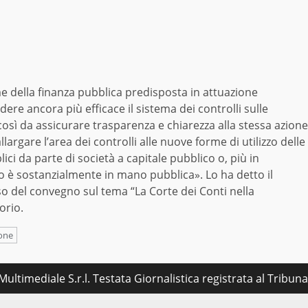
me della finanza pubblica predisposta in attuazione
ere ancora più efficace il sistema dei controlli sulle
osì da assicurare trasparenza e chiarezza alla stessa azione
largare l’area dei controlli alle nuove forme di utilizzo delle
lici da parte di società a capitale pubblico o, più in
ato è sostanzialmente in mano pubblica». Lo ha detto il
so del convegno sul tema “La Corte dei Conti nella
orio.
one
ultimediale S.r.l. Testata Giornalistica registrata al Tribu