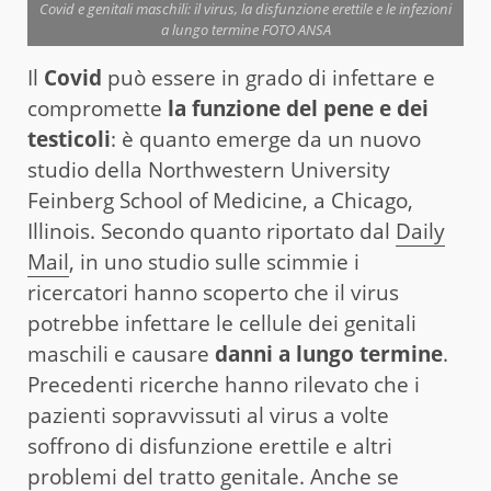
Covid e genitali maschili: il virus, la disfunzione erettile e le infezioni
a lungo termine FOTO ANSA
Il
Covid
può essere in grado di infettare e
compromette
la funzione del pene e dei
testicoli
: è quanto emerge da un nuovo
studio della Northwestern University
Feinberg School of Medicine, a Chicago,
Illinois. Secondo quanto riportato dal
Daily
Mail
, in uno studio sulle scimmie i
ricercatori hanno scoperto che il virus
potrebbe infettare le cellule dei genitali
maschili e causare
danni a lungo termine
.
Precedenti ricerche hanno rilevato che i
pazienti sopravvissuti al virus a volte
soffrono di disfunzione erettile e altri
problemi del tratto genitale. Anche se