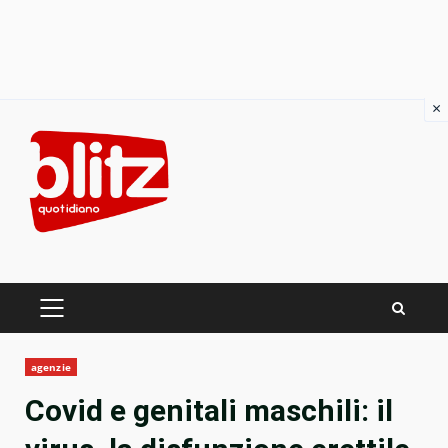
×
Skip
to
content
PRIMARY
MENU
agenzie
Covid e genitali maschili: il