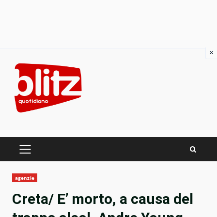
×
Skip
to
content
PRIMARY
MENU
agenzie
Creta/ E’ morto, a causa del