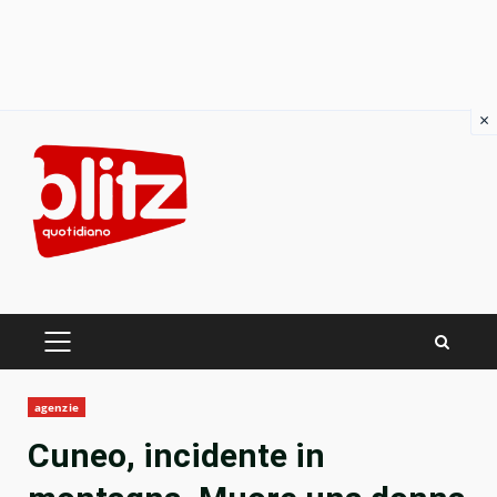
×
Skip
to
content
PRIMARY
MENU
agenzie
Cuneo, incidente in