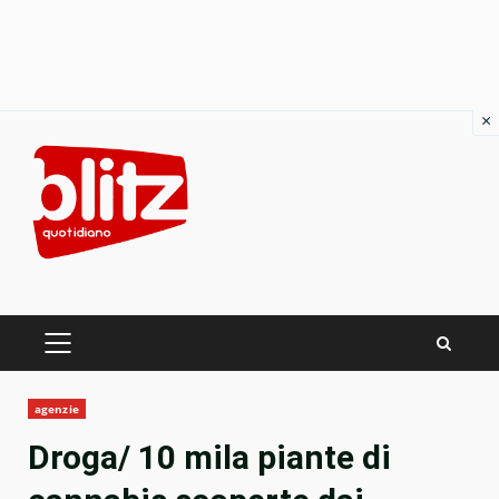
×
Skip
to
content
PRIMARY
MENU
agenzie
Droga/ 10 mila piante di