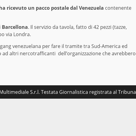
ha ricevuto un pacco postale dal Venezuela
contenente
i Barcellona
. Il servizio da tavola, fatto di 42 pezzi (tazze,
bo via Londra.
 gang venezuelana per fare il tramite tra Sud-America ed
 ad altri nercotrafficanti dell’organizzazione che avrebbero
ultimediale S.r.l. Testata Giornalistica registrata al Tribu