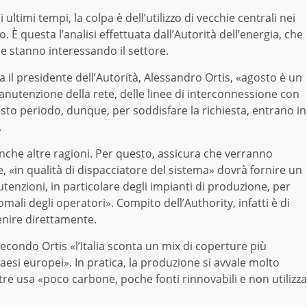
 ultimi tempi, la colpa è dell’utilizzo di vecchie centrali nei
. È questa l’analisi effettuata dall’Autorità dell’energia, che
e stanno interessando il settore.
il presidente dell’Autorità, Alessandro Ortis, «agosto è un
utenzione della rete, delle linee di interconnessione con
uesto periodo, dunque, per soddisfare la richiesta, entrano in
.
che altre ragioni. Per questo, assicura che verranno
he, «in qualità di dispacciatore del sistema» dovrà fornire un
tenzioni, in particolare degli impianti di produzione, per
li degli operatori». Compito dell’Authority, infatti è di
venire direttamente.
secondo Ortis «l’Italia sconta un mix di coperture più
esi europei». In pratica, la produzione si avvale molto
ntre usa «poco carbone, poche fonti rinnovabili e non utilizza