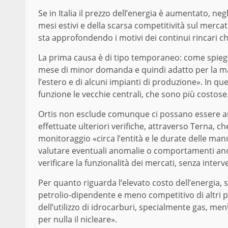
Se in Italia il prezzo dell’energia è aumentato, negli
mesi estivi e della scarsa competitività sul mercato
sta approfondendo i motivi dei continui rincari ch
La prima causa è di tipo temporaneo: come spiega 
mese di minor domanda e quindi adatto per la man
l’estero e di alcuni impianti di produzione». In q
funzione le vecchie centrali, che sono più costose
Ortis non esclude comunque ci possano essere an
effettuate ulteriori verifiche, attraverso Terna, c
monitoraggio «circa l’entità e le durate delle manu
valutare eventuali anomalie o comportamenti anoma
verificare la funzionalità dei mercati, senza inter
Per quanto riguarda l’elevato costo dell’energia, 
petrolio-dipendente e meno competitivo di altri pa
dell’utilizzo di idrocarburi, specialmente gas, me
per nulla il nicleare».