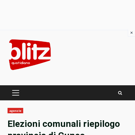
×
Skip
to
content
PRIMARY
MENU
agenzie
Elezioni comunali riepilogo