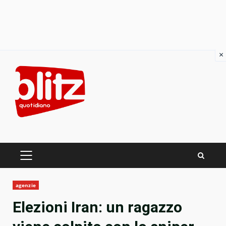
×
Skip
to
content
PRIMARY
MENU
agenzie
Elezioni Iran: un ragazzo