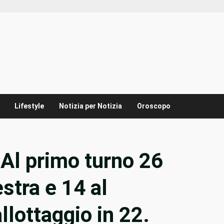
Lifestyle
Notizia per Notizia
Oroscopo
: Al primo turno 26
stra e 14 al
llottaggio in 22.