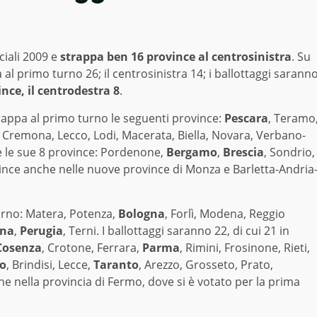
ciali 2009 e
strappa ben 16 province al centrosinistra
. Su
 al primo turno 26; il centrosinistra 14; i ballottaggi sarann
nce, il centrodestra 8
.
strappa al primo turno le seguenti province:
Pescara
, Teramo
i, Cremona, Lecco, Lodi, Macerata, Biella, Novara, Verbano-
te le sue 8 province: Pordenone,
Bergamo
,
Brescia
, Sondrio,
 vince anche nelle nuove province di Monza e Barletta-Andria
urno: Matera, Potenza,
Bologna
, Forlì, Modena, Reggio
ena
,
Perugia
, Terni. I ballottaggi saranno 22, di cui 21 in
Cosenza
, Crotone, Ferrara,
Parma
, Rimini, Frosinone, Rieti,
no
, Brindisi, Lecce,
Taranto
, Arezzo, Grosseto, Prato,
che nella provincia di Fermo, dove si è votato per la prima