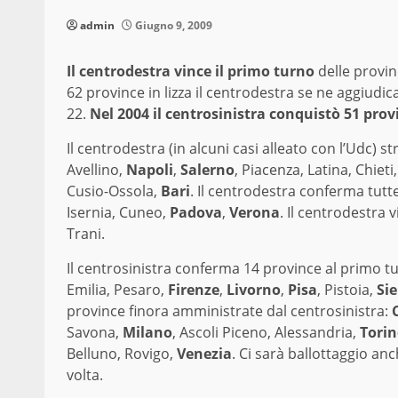
admin
Giugno 9, 2009
Il centrodestra vince il primo turno
delle provin
62 province in lizza il centrodestra se ne aggiudica
22.
Nel 2004 il centrosinistra conquistò 51 provi
Il centrodestra (in alcuni casi alleato con l’Udc) 
Avellino,
Napoli
,
Salerno
, Piacenza, Latina, Chiet
Cusio-Ossola,
Bari
. Il centrodestra conferma tut
Isernia, Cuneo,
Padova
,
Verona
. Il centrodestra
Trani.
Il centrosinistra conferma 14 province al primo t
Emilia, Pesaro,
Firenze
,
Livorno
,
Pisa
, Pistoia,
Si
province finora amministrate dal centrosinistra:
Savona,
Milano
, Ascoli Piceno, Alessandria,
Tori
Belluno, Rovigo,
Venezia
. Ci sarà ballottaggio an
volta.