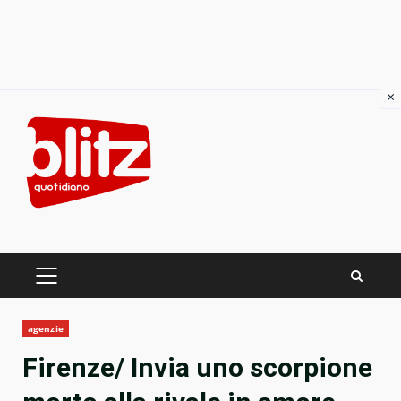
×
Skip
to
content
PRIMARY
MENU
agenzie
Firenze/ Invia uno scorpione