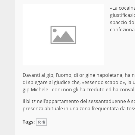
«La cocaina
giustificaz
spaccio dop
confeziona
Davanti al gip, l’uomo, di origine napoletana, ha 
di spiegare al giudice che, «essendo scapolo», la u
gip Michele Leoni non gli ha creduto ed ha convali
Il blitz nell’appartamento del sessantaduenne è sc
presenza abituale in una zona frequentata da tos
Tags:
forlì