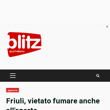
×
Skip
to
content
PRIMARY
MENU
agenzie
Friuli, vietato fumare anche