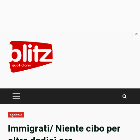
×
Skip
to
content
PRIMARY
MENU
agenzie
Immigrati/ Niente cibo per