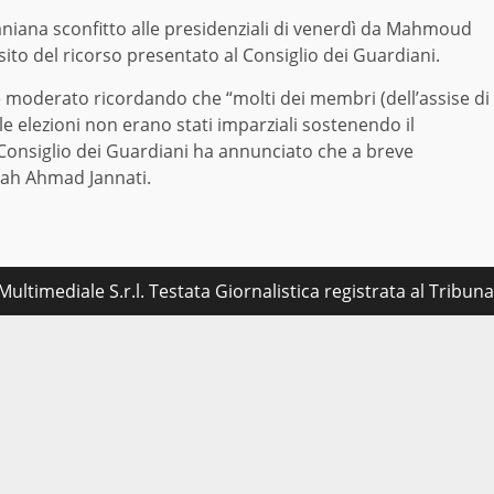
raniana sconfitto alle presidenziali di venerdì da Mahmoud
ito del ricorso presentato al Consiglio dei Guardiani.
e moderato ricordando che “molti dei membri (dell’assise di
le elezioni non erano stati imparziali sostenendo il
 Consiglio dei Guardiani ha annunciato che a breve
llah Ahmad Jannati.
ultimediale S.r.l. Testata Giornalistica registrata al Tribu