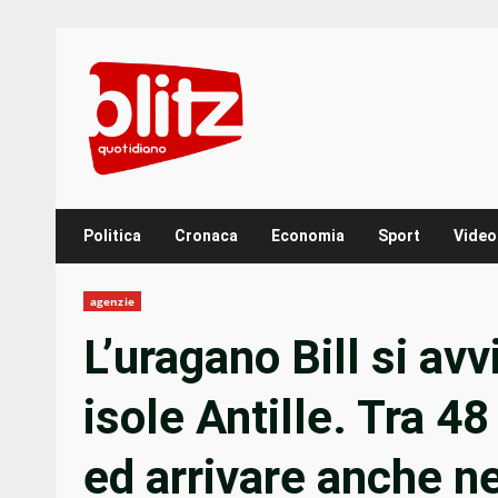
Skip
to
content
Politica
Cronaca
Economia
Sport
Video
agenzie
L’uragano Bill si avv
isole Antille. Tra 4
ed arrivare anche neg