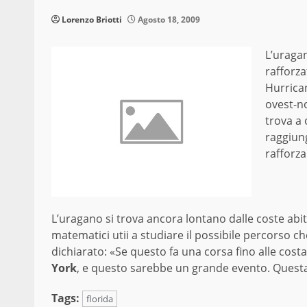
Lorenzo Briotti
Agosto 18, 2009
L’uragan
rafforza
Hurrican
ovest-no
trova a 
raggiung
rafforz
L’uragano si trova ancora lontano dalle coste abit
matematici utii a studiare il possibile percorso c
dichiarato: «Se questo fa una corsa fino alle cost
York
, e questo sarebbe un grande evento. Questa
Tags:
florida