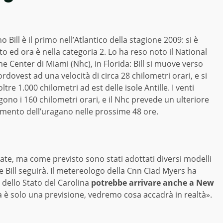
o Bill è il primo nell’Atlantico della stagione 2009: si è
to ed ora è nella categoria 2. Lo ha reso noto il National
e Center di Miami (Nhc), in Florida: Bill si muove verso
rdovest ad una velocità di circa 28 chilometri orari, e si
oltre 1.000 chilometri ad est delle isole Antille. I venti
ono i 160 chilometri orari, e il Nhc prevede un ulteriore
amento dell’uragano nelle prossime 48 ore.
ate, ma come previsto sono stati adottati diversi modelli
he Bill seguirà. Il metereologo della Cnn Ciad Myers ha
a dello Stato del Carolina
potrebbe arrivare anche a New
 è solo una previsione, vedremo cosa accadrà in realtà».