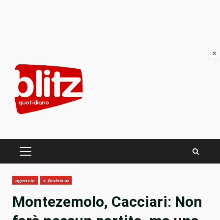
×
Skip
to
content
PRIMARY
MENU
agenzie
z_Archivio
Montezemolo, Cacciari: Non