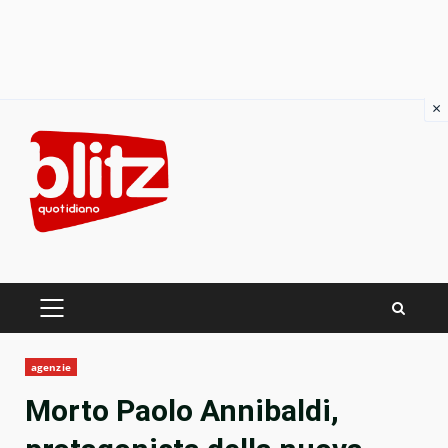
×
Skip
to
content
PRIMARY
MENU
agenzie
Morto Paolo Annibaldi,