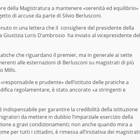
iore della Magistratura a mantenere «serenità ed equilibrio»
ggetto di accuse da parte di Silvio Berlusconi.
nuto in una lettera che il consigliere del presidente della
la Giustizia Loris D’ambrosio ha inviato al vicepresidente de
pratiche che riguardano il premier, ma in generale ai sette
nerenti alle esternazioni di Berlusconi su magistrati di più
o Mills.
 «responsabile e prudente» dell’istituto delle pratiche a
odifica regolamentare, è stato ancorato «a stringenti e
è indispensabile per garantire la credibilità della istituzione
igratori da mettere in dubbio l’imparziale esercizio della
gezione a gravi condizionamenti; non anche quando mira a
me per tutti i cittadini, è rimessa all’iniziativa dei magistrati