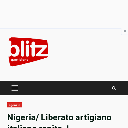
×
Skip
to
content
PRIMARY
MENU
agenzie
Nigeria/ Liberato artigiano