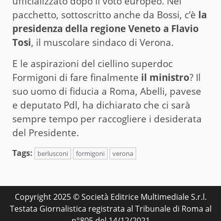
ufficializzato dopo il voto europeo. Nel
pacchetto, sottoscritto anche da Bossi, c’è
la
presidenza della regione Veneto a Flavio
Tosi
, il muscolare sindaco di Verona.
E le aspirazioni del ciellino superdoc
Formigoni di fare finalmente
il ministro
? Il
suo uomo di fiducia a Roma, Abelli, pavese
e deputato Pdl, ha dichiarato che ci sarà
sempre tempo per raccogliere i desiderata
del Presidente.
Tags:
berlusconi
formigoni
verona
Copyright 2025 © Società Editrice Multimediale S.r.l.
Testata Giornalistica registrata al Tribunale di Roma al
n°805 del 14/12/2021