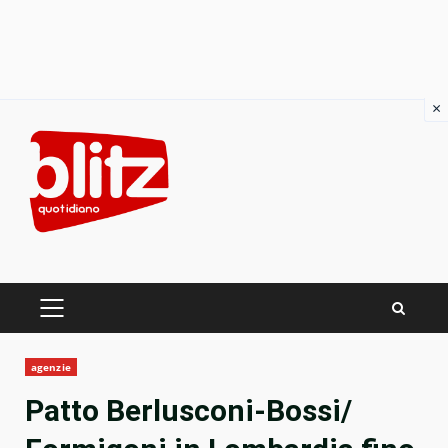
×
Skip
to
content
PRIMARY
MENU
agenzie
Patto Berlusconi-Bossi/