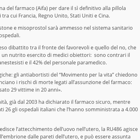
a del farmaco (Aifa) per dare il sì definitivo alla pillola
 tra cui Francia, Regno Unito, Stati Uniti e Cina.
pristone e misoprostol sarà ammesso nel sistema sanitario
 ospedali.
so dibattito tra il fronte dei favorevoli e quello del no, che
un nutrito esercito di medici obiettori: sono contrari il
 anestesisti e il 42% del personale paramedico.
iche: gli antiabortisti del “Movimento per la vita” chiedono
iano i rischi di morte legati all’assunzione del farmaco:
ato 29 vittime in 20 anni».
tà, già dal 2003 ha dichiarato il farmaco sicuro, mentre
tati 26 gli ospedali italiani che l’hanno somministrata a 4.000
pedisce l’attecchimento dell’uovo nell’utero, la RU486 agisce
ll’embrione dalle pareti dell’utero, e può essere assunta