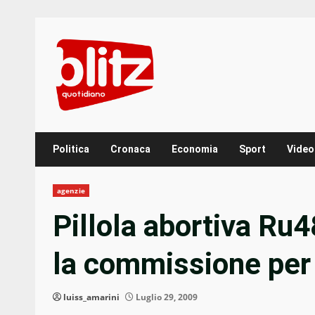
Skip
to
content
Politica
Cronaca
Economia
Sport
Video
agenzie
Pillola abortiva Ru
la commissione per il
luiss_amarini
Luglio 29, 2009