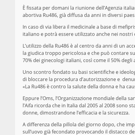
È fissata per domani la riunione dell’Agenzia italian
abortiva Ru486, già diffusa da anni in diversi paesi
In caso di via libera il medicinale a base di mefi
italiano e potrà essere utilizzato anche nei nostri
L’utilizzo della Ru486 è al centro da anni di un acce
la giudica troppo pericolosa e che può contare su 
70% dei ginecologi italiani, così come il 50% degli
Uno scontro fondato su basi scientifiche e ideolog
di bloccare la procedura d’autorizzazione e denunc
«La Ru486 è contro la salute della donna e ha caus
Eppure l’Oms, l’Organizzazione mondiale della sani
l’Aifa ricorda che in Italia dal 2005 al 2008 sono s
donne, dimostrandone l’efficacia e la sicurezza.
A differenza della pillola del giorno dopo, che im
sull’uovo già fecondato provocando il distacco de