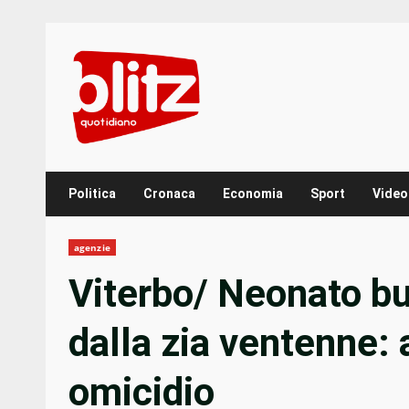
Skip
to
content
Politica
Cronaca
Economia
Sport
Video
agenzie
Viterbo/ Neonato but
dalla zia ventenne: 
omicidio