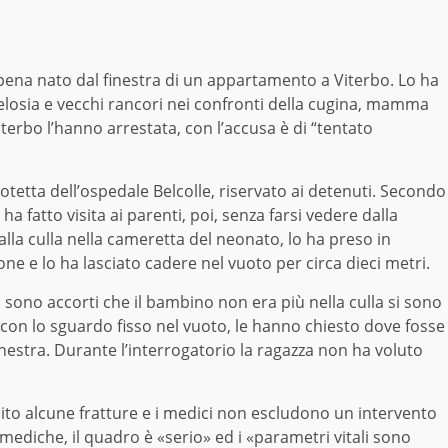
ppena nato dal finestra di un appartamento a Viterbo. Lo ha
 gelosia e vecchi rancori nei confronti della cugina, mamma
terbo l’hanno arrestata, con l’accusa è di “tentato
otetta dell’ospedale Belcolle, riservato ai detenuti. Secondo
ha fatto visita ai parenti, poi, senza farsi vedere dalla
lla culla nella cameretta del neonato, lo ha preso in
cone e lo ha lasciato cadere nel vuoto per circa dieci metri.
 sono accorti che il bambino non era più nella culla si sono
a con lo sguardo fisso nel vuoto, le hanno chiesto dove fosse
inestra. Durante l’interrogatorio la ragazza non ha voluto
bito alcune fratture e i medici non escludono un intervento
mediche, il quadro è «serio» ed i «parametri vitali sono