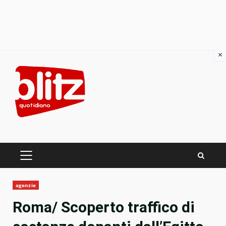
×
Skip
to
content
PRIMARY
MENU
agenzie
Roma/ Scoperto traffico di