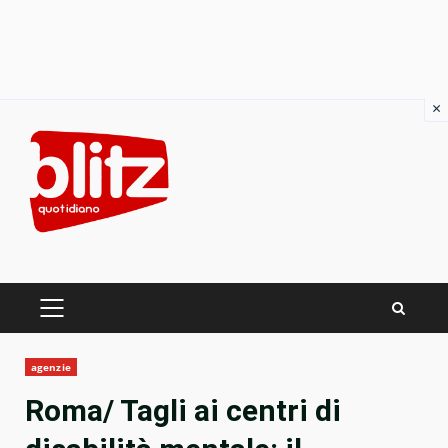
×
Skip
to
content
PRIMARY
MENU
agenzie
Roma/ Tagli ai centri di