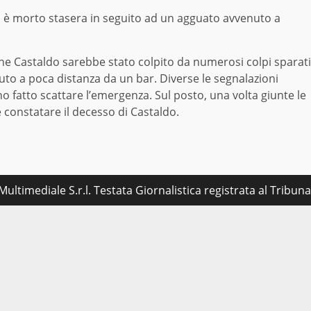
 è morto stasera in seguito ad un agguato avvenuto a
 che Castaldo sarebbe stato colpito da numerosi colpi sparati
to a poca distanza da un bar. Diverse le segnalazioni
o fatto scattare l’emergenza. Sul posto, una volta giunte le
e constatare il decesso di Castaldo.
ultimediale S.r.l. Testata Giornalistica registrata al Tribu