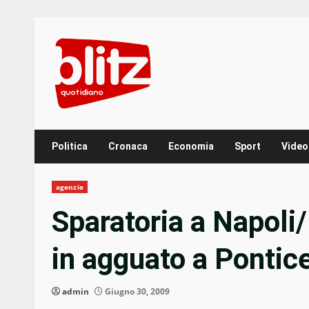
Skip
to
content
Politica
Cronaca
Economia
Sport
Video
agenzie
Sparatoria a Napol
in agguato a Pontice
admin
Giugno 30, 2009