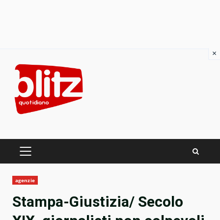
×
Skip
to
content
PRIMARY
MENU
agenzie
Stampa-Giustizia/ Secolo