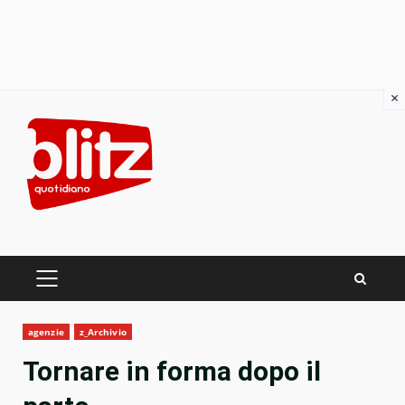
×
Skip
to
content
PRIMARY
MENU
agenzie
z_Archivio
Tornare in forma dopo il