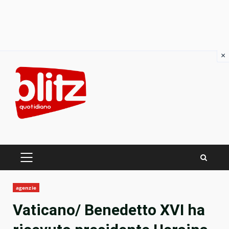
×
Skip
to
content
PRIMARY
MENU
agenzie
Vaticano/ Benedetto XVI ha