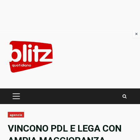
×
Skip
to
content
PRIMARY
MENU
agenzie
VINCONO PDL E LEGA CON