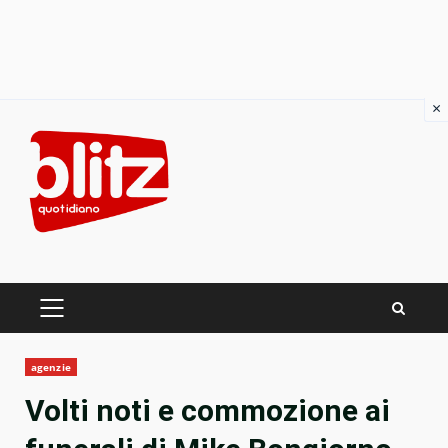
×
Skip
to
content
PRIMARY
MENU
agenzie
Volti noti e commozione ai