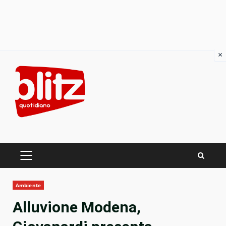
×
Skip
to
content
PRIMARY
MENU
Ambiente
Alluvione Modena,