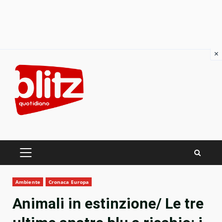
×
Skip
to
content
PRIMARY
MENU
Ambiente
Cronaca Europa
Animali in estinzione/ Le tre