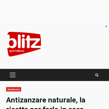
×
Skip
to
content
PRIMARY
MENU
Ambiente
Antizanzare naturale, la