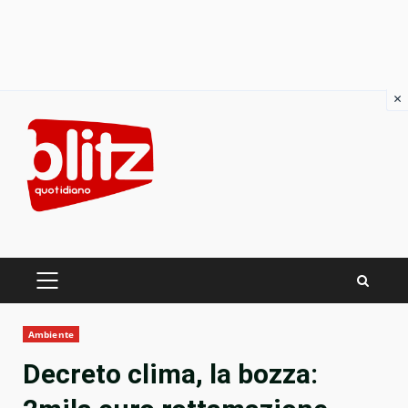
×
Skip
to
content
PRIMARY
MENU
Ambiente
Decreto clima, la bozza: