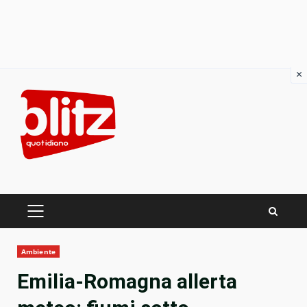
×
Skip
to
content
PRIMARY
MENU
Ambiente
Emilia-Romagna allerta