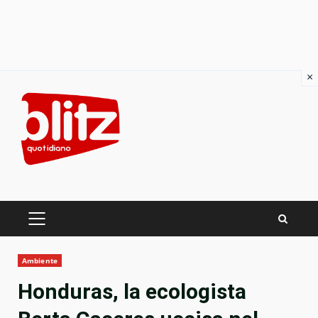
×
Skip
to
content
PRIMARY
MENU
Ambiente
Honduras, la ecologista