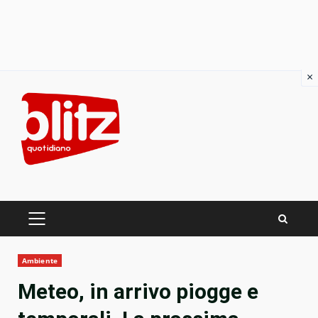
×
Skip
to
content
PRIMARY
MENU
Ambiente
Meteo, in arrivo piogge e