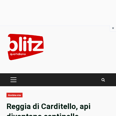
×
Skip
to
content
PRIMARY
MENU
Ambiente
Reggia di Carditello, api