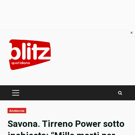
×
Skip
to
content
PRIMARY
MENU
Ambiente
Savona. Tirreno Power sotto