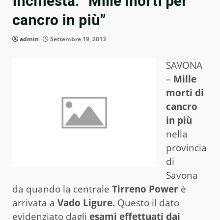
inchiesta: “Mille morti per
cancro in più”
admin
Settembre 19, 2013
SAVONA
–
Mille
morti di
cancro
in più
nella
provincia
di
Savona
da quando la centrale
Tirreno Power
è
arrivata a
Vado Ligure.
Questo il dato
evidenziato dagli
esami effettuati dai