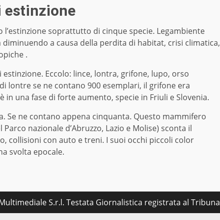
i estinzione
o l’estinzione soprattutto di cinque specie. Legambiente
a diminuendo a causa della perdita di habitat, crisi climatica,
opiche .
estinzione. Eccolo: lince, lontra, grifone, lupo, orso
, di lontre se ne contano 900 esemplari, il grifone era
è in una fase di forte aumento, specie in Friuli e Slovenia.
nea. Se ne contano appena cinquanta. Questo mammifero
l Parco nazionale d’Abruzzo, Lazio e Molise) sconta il
collisioni con auto e treni. I suoi occhi piccoli color
na svolta epocale.
ultimediale S.r.l. Testata Giornalistica registrata al Tribu