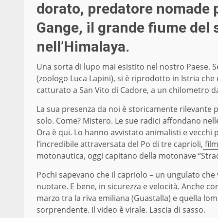
dorato, predatore nomade 
Gange, il grande fiume del
nell’Himalaya.
Una sorta di lupo mai esistito nel nostro Paese. Seg
(zoologo Luca Lapini), si è riprodotto in Istria che
catturato a San Vito di Cadore, a un chilometro dal
La sua presenza da noi è storicamente rilevante pe
solo. Come? Mistero. Le sue radici affondano nelle
Ora è qui. Lo hanno avvistato animalisti e vecchi
l’incredibile attraversata del Po di tre caprioli,
film
motonautica, oggi capitano della motonave “Stradiv
Pochi sapevano che il capriolo – un ungulato che v
nuotare. E bene, in sicurezza e velocità. Anche con
marzo tra la riva emiliana (Guastalla) e quella 
sorprendente. Il video è virale. Lascia di sasso.