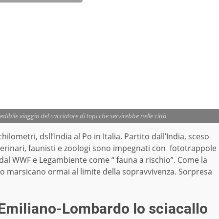
dibile viaggio del cacciatore di topi che servirebbe nelle città
lometri, dsll’India al Po in Italia. Partito dall’India, sceso
eterinari, faunisti e zoologi sono impegnati con fototrappole
o dal WWF e Legambiente come “ fauna a rischio”. Come la
’orso marsicano ormai al limite della sopravvivenza. Sorpresa
o Emiliano-Lombardo lo sciacallo