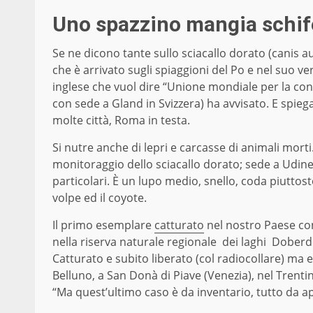
Uno spazzino mangia schif
Se ne dicono tante sullo sciacallo dorato (canis a
che è arrivato sugli spiaggioni del Po e nel suo ver
inglese che vuol dire “Unione mondiale per la co
con sede a Gland in Svizzera) ha avvisato. E spiega
molte città, Roma in testa.
Si nutre anche di lepri e carcasse di animali morti.
monitoraggio dello sciacallo dorato; sede a Udine
particolari. È un lupo medio, snello, coda piuttost
volpe ed il coyote.
Il primo esemplare
catturato
nel nostro Paese con 
nella riserva naturale regionale dei laghi Doberdò
Catturato e subito liberato (col radiocollare) ma e
Belluno, a San Donà di Piave (Venezia), nel Trenti
“Ma quest’ultimo caso è da inventario, tutto da 