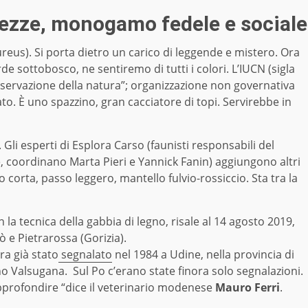
ezze, monogamo fedele e sociale
ureus). Si porta dietro un carico di leggende e mistero. Ora
de sottobosco, ne sentiremo di tutti i colori. L’IUCN (sigla
nservazione della natura”; organizzazione non governativa
to. È uno spazzino, gran cacciatore di topi. Servirebbe in
 Gli esperti di Esplora Carso (faunisti responsabili del
, coordinano Marta Pieri e Yannick Fanin) aggiungono altri
o corta, passo leggero, mantello fulvio-rossiccio. Sta tra la
la tecnica della gabbia di legno, risale al 14 agosto 2019,
 e Pietrarossa (Gorizia).
ra già stato
segnalato
nel 1984 a Udine, nella provincia di
no Valsugana. Sul Po c’erano state finora solo segnalazioni.
approfondire “dice il veterinario modenese
Mauro Ferri
.