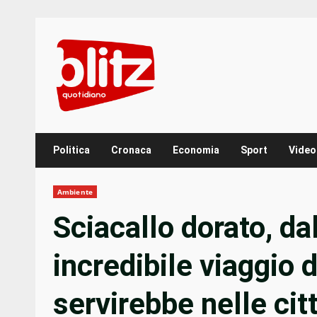
Skip
to
content
Politica
Cronaca
Economia
Sport
Video
Ambiente
Sciacallo dorato, da
incredibile viaggio 
servirebbe nelle cit