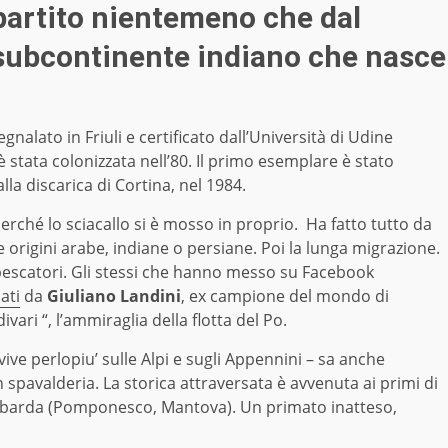
partito nientemeno che dal
 subcontinente indiano che nasce
nalato in Friuli e certificato dall’Università di Udine
 è stata colonizzata nell’80. Il primo esemplare è stato
la discarica di Cortina, nel 1984.
rché lo sciacallo si è mosso in proprio. Ha fatto tutto da
 origini arabe, indiane o persiane. Poi la lunga migrazione.
 pescatori. Gli stessi che hanno messo su Facebook
ati
da
Giuliano Landini
, ex campione del mondo di
ari “, l’ammiraglia della flotta del Po.
ive perlopiu’ sulle Alpi e sugli Appennini – sa anche
 spavalderia. La storica attraversata è avvenuta ai primi di
lombarda (Pomponesco, Mantova). Un primato inatteso,