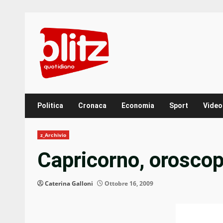
Skip
to
content
Politica
Cronaca
Economia
Sport
Video
z_Archivio
Capricorno, oroscop
Caterina Galloni
Ottobre 16, 2009